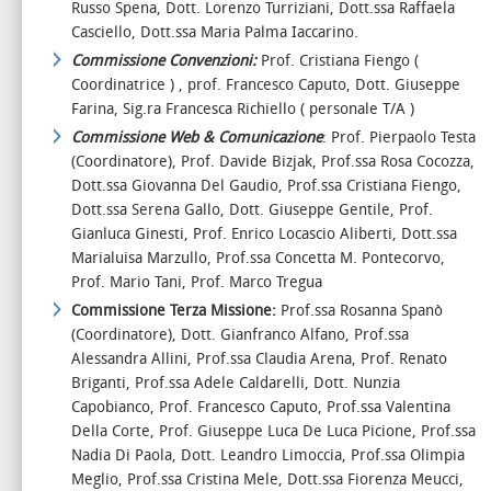
Russo Spena, Dott. Lorenzo Turriziani, Dott.ssa Raffaela
Casciello, Dott.ssa Maria Palma Iaccarino.
Commissione Convenzioni:
Prof. Cristiana Fiengo (
Coordinatrice ) , prof. Francesco Caputo, Dott. Giuseppe
Farina, Sig.ra Francesca Richiello ( personale T/A )
Commissione Web & Comunicazione
: Prof. Pierpaolo Testa
(Coordinatore), Prof. Davide Bizjak, Prof.ssa Rosa Cocozza,
Dott.ssa Giovanna Del Gaudio, Prof.ssa Cristiana Fiengo,
Dott.ssa Serena Gallo, Dott. Giuseppe Gentile, Prof.
Gianluca Ginesti, Prof. Enrico Locascio Aliberti, Dott.ssa
Marialuisa Marzullo, Prof.ssa Concetta M. Pontecorvo,
Prof. Mario Tani, Prof. Marco Tregua
Commissione Terza Missione:
Prof.ssa Rosanna Spanò
(Coordinatore), Dott. Gianfranco Alfano, Prof.ssa
Alessandra Allini, Prof.ssa Claudia Arena, Prof. Renato
Briganti, Prof.ssa Adele Caldarelli, Dott. Nunzia
Capobianco, Prof. Francesco Caputo, Prof.ssa Valentina
Della Corte, Prof. Giuseppe Luca De Luca Picione, Prof.ssa
Nadia Di Paola, Dott. Leandro Limoccia, Prof.ssa Olimpia
Meglio, Prof.ssa Cristina Mele, Dott.ssa Fiorenza Meucci,