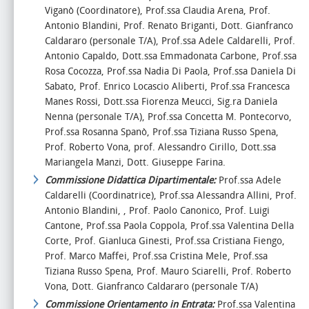
Viganò (Coordinatore), Prof.ssa Claudia Arena, Prof.
Antonio Blandini, Prof. Renato Briganti, Dott. Gianfranco
Caldararo (personale T/A), Prof.ssa Adele Caldarelli, Prof.
Antonio Capaldo, Dott.ssa Emmadonata Carbone, Prof.ssa
Rosa Cocozza, Prof.ssa Nadia Di Paola, Prof.ssa Daniela Di
Sabato, Prof. Enrico Locascio Aliberti, Prof.ssa Francesca
Manes Rossi, Dott.ssa Fiorenza Meucci, Sig.ra Daniela
Nenna (personale T/A), Prof.ssa Concetta M. Pontecorvo,
Prof.ssa Rosanna Spanò, Prof.ssa Tiziana Russo Spena,
Prof. Roberto Vona, prof. Alessandro Cirillo, Dott.ssa
Mariangela Manzi, Dott. Giuseppe Farina.
Commissione Didattica Dipartimentale:
Prof.ssa Adele
Caldarelli (Coordinatrice), Prof.ssa Alessandra Allini, Prof.
Antonio Blandini, , Prof. Paolo Canonico, Prof. Luigi
Cantone, Prof.ssa Paola Coppola, Prof.ssa Valentina Della
Corte, Prof. Gianluca Ginesti, Prof.ssa Cristiana Fiengo,
Prof. Marco Maffei, Prof.ssa Cristina Mele, Prof.ssa
Tiziana Russo Spena, Prof. Mauro Sciarelli, Prof. Roberto
Vona, Dott. Gianfranco Caldararo (personale T/A)
Commissione Orientamento in Entrata:
Prof.ssa Valentina