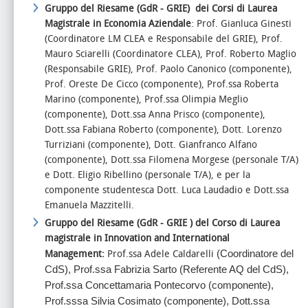
Gruppo del Riesame (GdR - GRIE) dei Corsi di Laurea
Magistrale in Economia Aziendale
:
Prof. Gianluca Ginesti
(Coordinatore LM CLEA e Responsabile del GRIE), Prof.
Mauro Sciarelli (Coordinatore CLEA
), Prof. Roberto Maglio
(Responsabile GRIE
), Prof. Paolo Canonico (componente),
Prof. Oreste De Cicco (componente), Prof.ssa Roberta
Marino (componente), Prof.ssa Olimpia Meglio
(componente), Dott.ssa Anna Prisco (componente),
Dott.ssa Fabiana Roberto (componente), Dott. Lorenzo
Turriziani (componente), Dott. Gianfranco Alfano
(componente), Dott.ssa Filomena Morgese (personale T/A)
e Dott. Eligio Ribellino (personale T/A),
e per la
componente studentesca
Dott. Luca Laudadio e Dott.ssa
Emanuela Mazzitelli.
Gruppo del Riesame (GdR - GRIE ) del Corso di Laurea
magistrale in Innovation and International
Management:
Prof.ssa Adele Caldarelli
(Coordinatore del
CdS
), Prof.ssa Fabrizia Sarto (Referente AQ del CdS),
Prof.ssa
Concettamaria
Pontecorvo (componente),
Prof.sssa Silvia Cosimato (componente), Dott.ssa