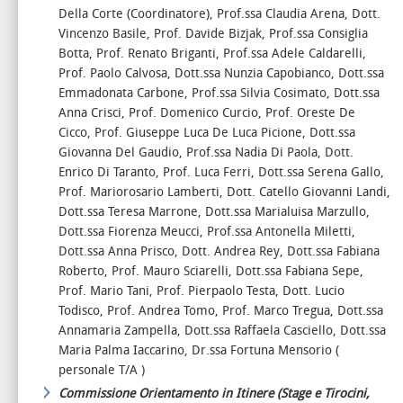
Della Corte (Coordinatore), Prof.ssa Claudia Arena, Dott.
Vincenzo Basile, Prof. Davide Bizjak, Prof.ssa Consiglia
Botta, Prof. Renato Briganti, Prof.ssa Adele Caldarelli,
Prof. Paolo Calvosa, Dott.ssa Nunzia Capobianco, Dott.ssa
Emmadonata Carbone, Prof.ssa Silvia Cosimato, Dott.ssa
Anna Crisci, Prof. Domenico Curcio, Prof. Oreste De
Cicco, Prof. Giuseppe Luca De Luca Picione, Dott.ssa
Giovanna Del Gaudio, Prof.ssa Nadia Di Paola, Dott.
Enrico Di Taranto, Prof. Luca Ferri, Dott.ssa Serena Gallo,
Prof. Mariorosario Lamberti, Dott. Catello Giovanni Landi,
Dott.ssa Teresa Marrone, Dott.ssa Marialuisa Marzullo,
Dott.ssa Fiorenza Meucci, Prof.ssa Antonella Miletti,
Dott.ssa Anna Prisco, Dott. Andrea Rey, Dott.ssa Fabiana
Roberto, Prof. Mauro Sciarelli, Dott.ssa Fabiana Sepe,
Prof. Mario Tani, Prof. Pierpaolo Testa, Dott. Lucio
Todisco, Prof. Andrea Tomo, Prof. Marco Tregua, Dott.ssa
Annamaria Zampella, Dott.ssa Raffaela Casciello, Dott.ssa
Maria Palma Iaccarino, Dr.ssa Fortuna Mensorio (
personale T/A )
Commissione Orientamento in Itinere (Stage e Tirocini,