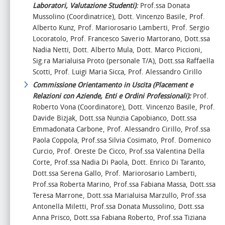
Laboratori, Valutazione Studenti)
:
Prof.ssa Donata
Mussolino (Coordinatrice), Dott. Vincenzo Basile, Prof.
Alberto Kunz, Prof. Mariorosario Lamberti, Prof. Sergio
Locoratolo, Prof. Francesco Saverio Martorano, Dott.ssa
Nadia Netti, Dott. Alberto Mula, Dott. Marco Piccioni,
Sig.ra Marialuisa Proto (personale T/A), Dott.ssa Raffaella
Scotti, Prof. Luigi Maria Sicca, Prof. Alessandro Cirillo
Commissione Orientamento in Uscita (Placement e
Relazioni con Aziende, Enti e Ordini Professionali):
Prof.
Roberto Vona (Coordinatore), Dott. Vincenzo Basile, Prof.
Davide Bizjak, Dott.ssa Nunzia Capobianco, Dott.ssa
Emmadonata Carbone, Prof. Alessandro Cirillo, Prof.ssa
Paola Coppola, Prof.ssa Silvia Cosimato, Prof. Domenico
Curcio, Prof. Oreste De Cicco, Prof.ssa Valentina Della
Corte, Prof.ssa Nadia Di Paola, Dott. Enrico Di Taranto,
Dott.ssa Serena Gallo, Prof. Mariorosario Lamberti,
Prof.ssa Roberta Marino, Prof.ssa Fabiana Massa, Dott.ssa
Teresa Marrone, Dott.ssa Marialuisa Marzullo, Prof.ssa
Antonella Miletti, Prof.ssa Donata Mussolino, Dott.ssa
Anna Prisco, Dott.ssa Fabiana Roberto, Prof.ssa Tiziana